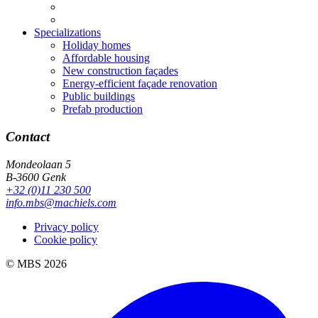
Specializations
Holiday homes
Affordable housing
New construction façades
Energy-efficient façade renovation
Public buildings
Prefab production
Contact
Mondeolaan 5
B-3600 Genk
+32 (0)11 230 500
info.mbs@machiels.com
Privacy policy
Cookie policy
© MBS 2026