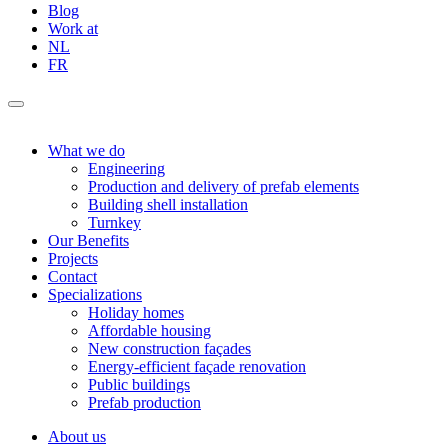
Blog
Work at
NL
FR
What we do
Engineering
Production and delivery of prefab elements
Building shell installation
Turnkey
Our Benefits
Projects
Contact
Specializations
Holiday homes
Affordable housing
New construction façades
Energy-efficient façade renovation
Public buildings
Prefab production
About us