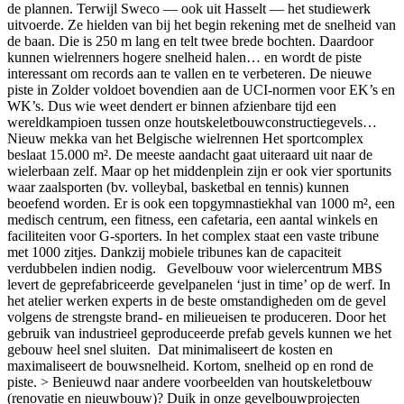
de plannen. Terwijl Sweco — ook uit Hasselt — het studiewerk
uitvoerde. Ze hielden van bij het begin rekening met de snelheid van
de baan. Die is 250 m lang en telt twee brede bochten. Daardoor
kunnen wielrenners hogere snelheid halen… en wordt de piste
interessant om records aan te vallen en te verbeteren. De nieuwe
piste in Zolder voldoet bovendien aan de UCI-normen voor EK’s en
WK’s. Dus wie weet dendert er binnen afzienbare tijd een
wereldkampioen tussen onze houtskeletbouwconstructiegevels…
Nieuw mekka van het Belgische wielrennen Het sportcomplex
beslaat 15.000 m². De meeste aandacht gaat uiteraard uit naar de
wielerbaan zelf. Maar op het middenplein zijn er ook vier sportunits
waar zaalsporten (bv. volleybal, basketbal en tennis) kunnen
beoefend worden. Er is ook een topgymnastiekhal van 1000 m², een
medisch centrum, een fitness, een cafetaria, een aantal winkels en
faciliteiten voor G-sporters. In het complex staat een vaste tribune
met 1000 zitjes. Dankzij mobiele tribunes kan de capaciteit
verdubbelen indien nodig. Gevelbouw voor wielercentrum MBS
levert de geprefabriceerde gevelpanelen ‘just in time’ op de werf. In
het atelier werken experts in de beste omstandigheden om de gevel
volgens de strengste brand- en milieueisen te produceren. Door het
gebruik van industrieel geproduceerde prefab gevels kunnen we het
gebouw heel snel sluiten. Dat minimaliseert de kosten en
maximaliseert de bouwsnelheid. Kortom, snelheid op en rond de
piste. > Benieuwd naar andere voorbeelden van houtskeletbouw
(renovatie en nieuwbouw)? Duik in onze gevelbouwprojecten