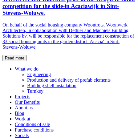
competition for the slide-in Acaciawijk in Sint-
Stevens-Woluwe.
On behalf of the social housing company Woontrots, Woonwerk
Architecten, in collaboration with Dethier and Machiels Building
Solutions bv, will be responsible for the replacement construction of
33 social housing units in the garden district 'Acacia' in Sint-
Stevens-Woluwe.
Read more
What we do
Engineering
Production and delivery of prefab elements
Building shell installation
Turnkey
Projects
Our Benefits
About us
Blog
Work at
Conditions of sale
Purchase conditions
Socials